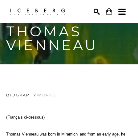
THOMAS 
Search by keyword, artist name, artwork title or exhibition
SEARCH
VIENNEAU
BIOGRAPHY
WORKS
(Français ci-dessous)
Thomas Vienneau was born in Miramichi and from an early age, he 